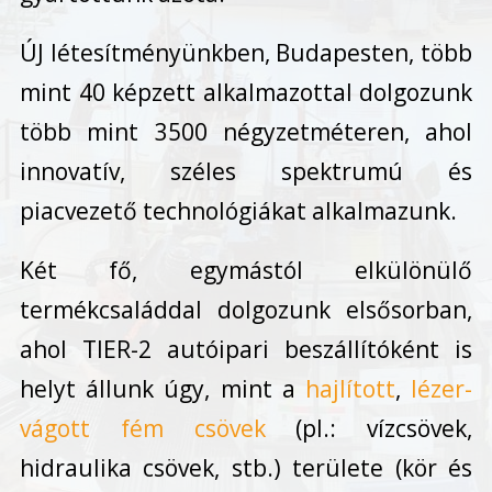
ÚJ létesítményünkben, Budapesten, több
mint 40 képzett alkalmazottal dolgozunk
több mint 3500 négyzetméteren, ahol
innovatív, széles spektrumú és
piacvezető technológiákat alkalmazunk.
Két fő, egymástól elkülönülő
termékcsaláddal dolgozunk elsősorban,
ahol TIER-2 autóipari beszállítóként is
helyt állunk úgy, mint a
hajlított
,
lézer-
vágott fém csövek
(pl.: vízcsövek,
hidraulika csövek, stb.) területe (kör és