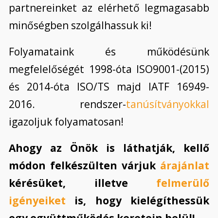
partnereinket az elérhető legmagasabb
minőségben szolgálhassuk ki!
Folyamataink és működésünk
megfelelőségét 1998-óta ISO9001-(2015)
és 2014-óta ISO/TS majd IATF 16949-
2016. rendszer-
tanúsítványokkal
igazoljuk folyamatosan!
Ahogy az Önök is láthatják, kellő
módon felkészülten várjuk
árajánlat
kérésüket, illetve
felmerülő
igényeiket
is, hogy kielégíthessük