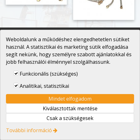
Weboldalunk a működéshez elengedhetetlen sütiket
HÉFAL Kft.
használ. A statisztikai és marketing sütik elfogadása
segít nekünk, hogy személyre szabott ajánlatokkal és
© 2026 HÉFAL Kft. - Fémcsövek hajlítása, csőlézer,
jobb felhasználói élménnyel szolgálhassunk.
fémmegmunkálás.
Alapítónk
Impresszum
Adatvédelmi
nyilatkozat
ÁSZF
Süti beállítások
Funkcionális (szükséges)
Kreatív website
Analitikai, statisztikai
Mindet elfogadom
Kiválasztottak mentése
Csak a szükségesek
További információ