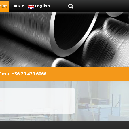
nlat
CIKK
English
záma:
+36 20 479 6066