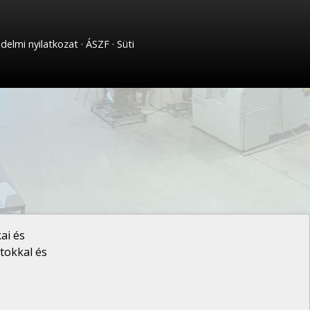
delmi nyilatkozat
ÁSZF
Süti
ai és
tokkal és