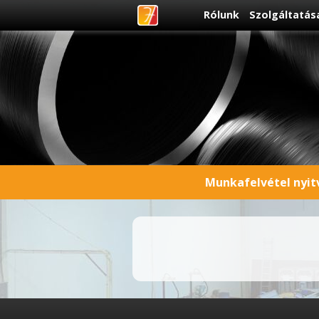
Rólunk
Szolgáltatás
Munkafelvétel nyitv