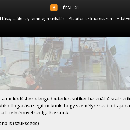
HÉFAL Kft.
lítása, csőlézer, fémmegmunkálás.
Alapítónk
Impresszum
Adatvé
a működéshez elengedhetetlen sütiket használ. A statisztik
tik elfogadása segít nekünk, hogy személyre szabott ajánla
nálói élménnyel szolgálhassunk.
onális (szükséges)