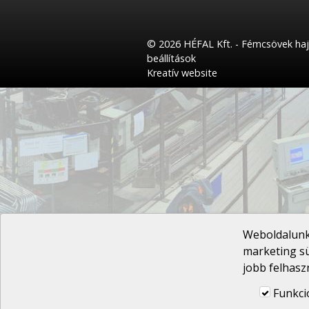
© 2026 HÉFAL Kft. - Fémcsövek haj
beállítások
Kreatív website
Weboldalunk 
marketing sü
jobb felhasz
Funkci