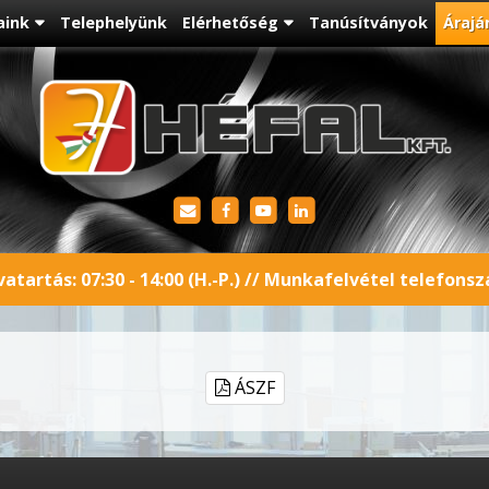
aink
Telephelyünk
Elérhetőség
Tanúsítványok
Árajá
atartás: 07:30 - 14:00 (H.-P.) // Munkafelvétel telefons
ÁSZF