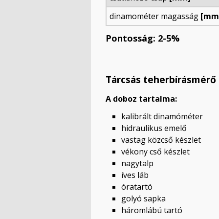
dinamométer magasság
[mm
Pontosság: 2-5%
Tárcsás teherbírásmérő 
A doboz tartalma:
kalibrált dinamóméter
hidraulikus emelő
vastag közcső készlet
vékony cső készlet
nagytalp
íves láb
óratartó
golyó sapka
háromlábú tartó