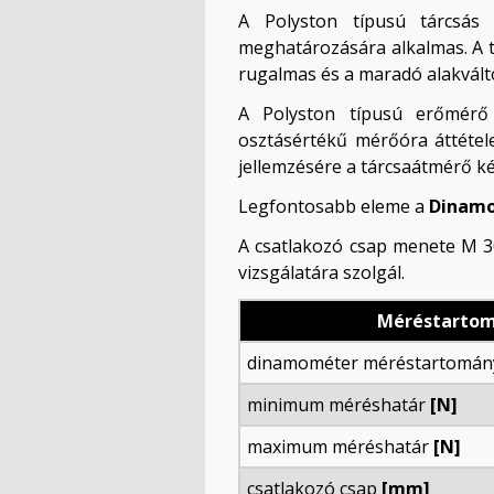
A Polyston típusú tárcsás 
meghatározására alkalmas. A te
rugalmas és a maradó alakvált
A Polyston típusú erőmérő
osztásértékű mérőóra áttétele
jellemzésére a tárcsaátmérő k
Legfontosabb eleme a
Dinam
A csatlakozó csap menete M 3
vizsgálatára szolgál.
Méréstarto
dinamométer méréstartomá
minimum méréshatár
[N]
maximum méréshatár
[N]
csatlakozó csap
[mm]