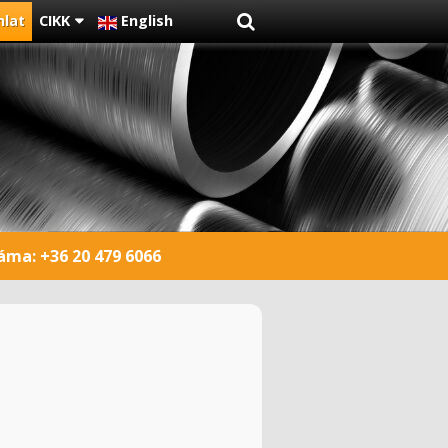
nlat
CIKK
English
záma:
+36 20 479 6066