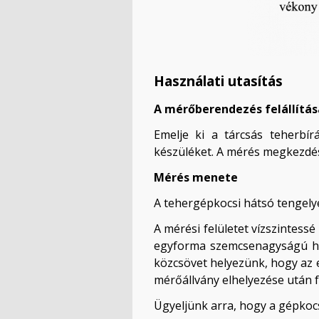
Használati utasítás
A mérőberendezés felállítás
Emelje ki a tárcsás teherbír
készüléket. A mérés megkezdés
Mérés menete
A tehergépkocsi hátsó tengelyé
A mérési felületet vízszintess
egyforma szemcsenagyságú homo
közcsövet helyezünk, hogy az e
mérőállvány elhelyezése után f
Ügyeljünk arra, hogy a gépkoc