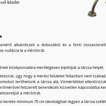
a
ásmérő alkatrészeit a dobozából és a fenti összeszerelt
e nullázza le a mérőórát.
nek középvonalára merőlegesen kijelöljük a tárcsa helyét.
é tesszük, úgy hogy a mérési felületet fellazítani nem szaba
kot teríthetünk a tárcsa alá. Vízmértékkel ellenőrizzük 
rőmérővel felszerelt berendezés közvetlen kapcsolatba ker
elszereljük a mérőórát.
si kereke minimum 70 cm távolságban legyen a tárcsa szélé