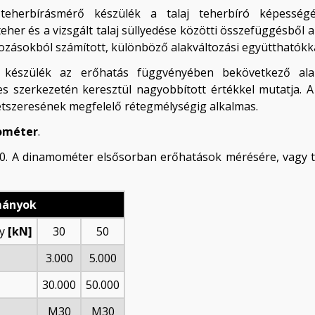
teherbírásmérő készülék a talaj teherbíró képesség
her és a vizsgált talaj süllyedése közötti összefüggésből a 
ozásokból számított, különböző alakváltozási együtthatókka
 készülék az erőhatás függvényében bekövetkező ala
s szerkezetén keresztül nagyobbított értékkel mutatja. A 
étszeresének megfelelő rétegmélységig alkalmas.
ométer
.
0. A dinamométer elsősorban erőhatások mérésére, vagy 
mányok
ny
[kN]
30
50
3.000
5.000
30.000
50.000
M30
M30