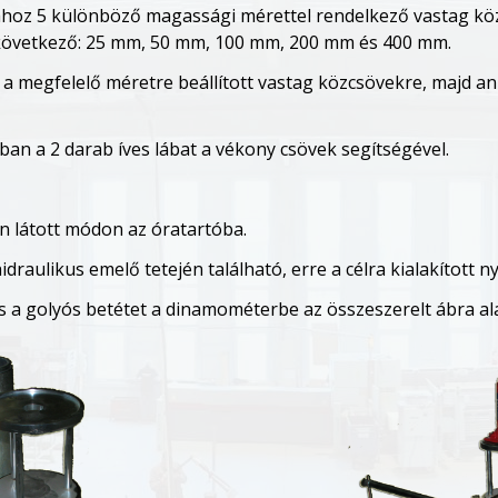
sához 5 különböző magassági mérettel rendelkező vastag köz
övetkező: 25 mm, 50 mm, 100 mm, 200 mm és 400 mm.
 a megfelelő méretre beállított vastag közcsövekre, majd an
ágban a 2 darab íves lábat a vékony csövek segítségével.
n látott módon az óratartóba.
draulikus emelő tetején található, erre a célra kialakított ny
s a golyós betétet a dinamométerbe az összeszerelt ábra al