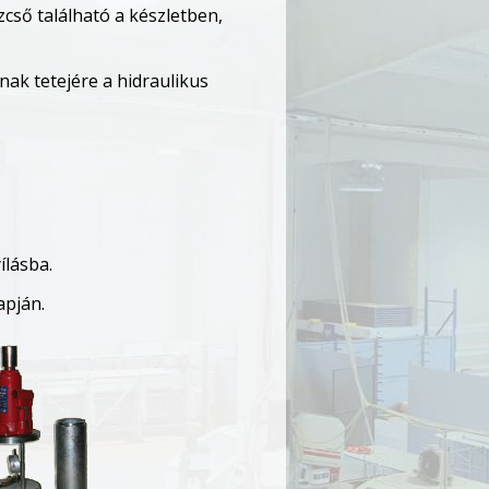
cső található a készletben,
nak tetejére a hidraulikus
ílásba.
apján.