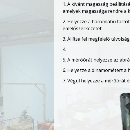
1. A kívánt magasság beállítá
amelyek magassága rendre a k
2. Helyezze a háromlábú tartót
emelőszerkezetet.
3. Állítsa fel megfelelő távols
4.
5. A mérőórát helyezze az ábrá
6. Helyezze a dinamométert a hi
7. Végül helyezze a mérőórát é