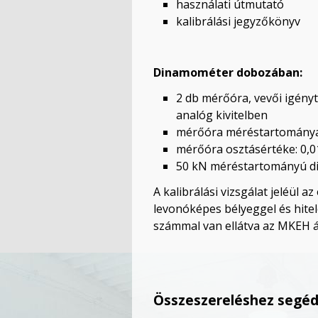
használati útmutató
kalibrálási jegyzőkönyv
Dinamométer dobozában:
2 db mérőóra, vevői igényt
analóg kivitelben
mérőóra méréstartománya
mérőóra osztásértéke: 0,
50 kN méréstartományú 
A kalibrálási vizsgálat jeléül 
levonóképes bélyeggel és hitel
számmal van ellátva az MKEH ál
Összeszereléshez segéd