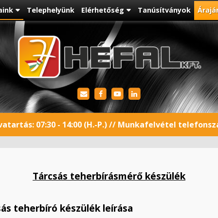
aink
Telephelyünk
Elérhetőség
Tanúsítványok
Árajá
atartás: 07:30 - 14:00 (H.-P.) // Munkafelvétel telefons
Tárcsás teherbírásmérő készülék
s teherbíró készülék leírása