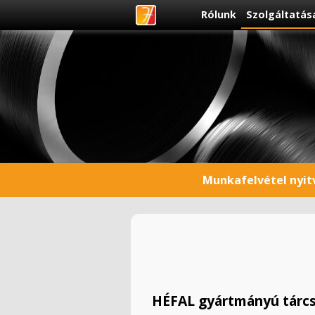
Rólunk
Szolgáltatás
Munkafelvétel nyitv
HÉFAL gyártmányú tárcsá