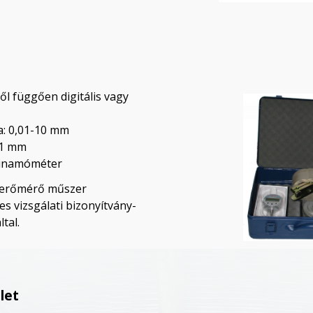
ől függően digitális vagy
: 0,01-10 mm
01 mm
dinamóméter
az erőmérő műszer
es vizsgálati bizonyítvány-
tal.
let