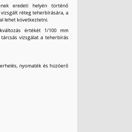
ének eredeti helyén történő
vizsgált réteg teherbírására, a
l lehet következtetni.
kváltozás értékét 1/100 mm
tárcsás vizsgálat a teherbírás
terhelés, nyomaték és húzóerő