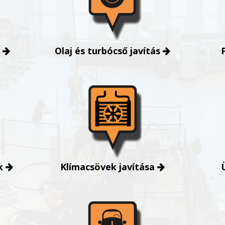
Olaj és turbócső javítás
k
Klímacsövek javítása