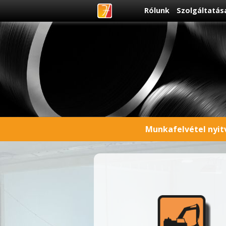
Rólunk
Szolgáltatás
Munkafelvétel nyitv