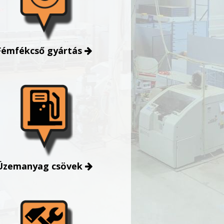
Fémfékcső gyártás
Üzemanyag csövek