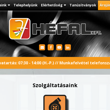
aink
Telephelyünk
Elérhetőség
Tanúsítványok
Árajá
atartás: 07:30 - 14:00 (H.-P.) // Munkafelvétel telefons
Szolgáltatásaink