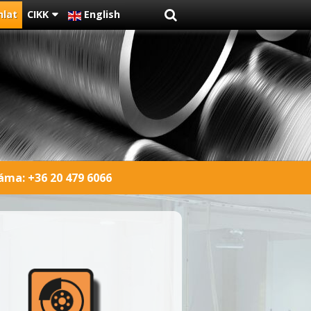
nlat
CIKK
English
záma:
+36 20 479 6066